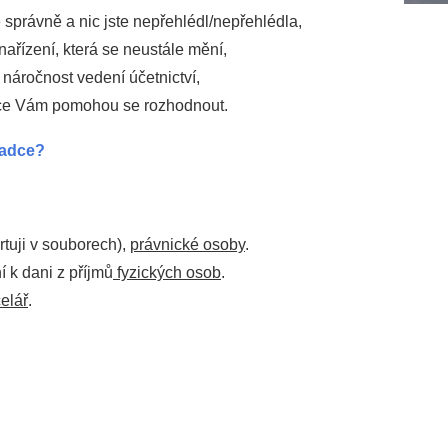
je správně a nic jste nepřehlédl/nepřehlédla,
 nařízení, která se neustále mění,
í náročnost vedení účetnictví,
mace Vám pomohou se rozhodnout.
radce?
rtuji v souborech),
právnické osoby
.
í k dani z příjmů
fyzických osob
.
elář
.