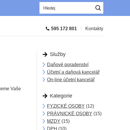
OK
595 172 801
Kontakty
Služby
Daňové poradenství
Účetní a daňová kancelář
On-line účetní kancelář
ereme Vaše
Kategorie
FYZICKÉ OSOBY
(12)
PRÁVNICKÉ OSOBY
(15)
MZDY
(15)
DPH
(10)