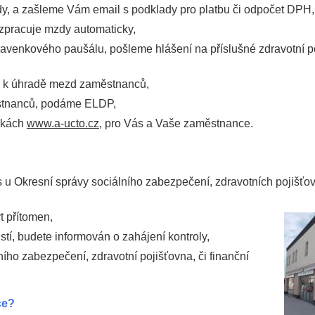
y, a zašleme Vám email s podklady pro platbu či odpočet DPH,
zpracuje mzdy automaticky,
ravenkového paušálu, pošleme hlášení na příslušné zdravotní p
z k úhradě mezd zaměstnanců,
ěstnanců, podáme ELDP,
ánkách
www.a-ucto.cz,
pro Vás a Vaše zaměstnance.
ás u Okresní správy sociálního zabezpečení, zdravotních pojišťo
t přítomen,
stí, budete informován o zahájení kontroly,
ho zabezpečení, zdravotní pojišťovna, či finanční
ce?