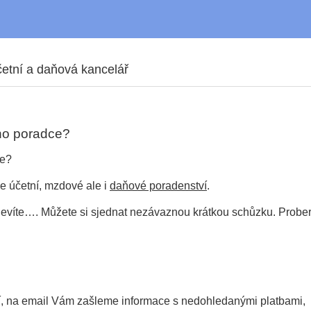
etní a daňová kancelář
ho poradce?
ce?
e účetní, mzdové ale i
daňové poradenství
.
ě nevíte…. Můžete si sjednat nezávaznou krátkou schůzku. Prob
ní, na email Vám zašleme informace s nedohledanými platbami,