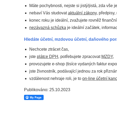
Máte pochybnosti, nejste si jistý/jistá, zda vše 
nebaví Vás studovat
aktuální zákony
, předpisy,
konec roku je ideální, zvažujete rovněž finančn
nezávazná schůzka
je ideální začátek, infor
Hledáte účetní, mzdovou účetní, daňového po
Nechcete ztrácet čas,
jste
plátce DPH
, potřebujete zpracovat
MZDY
,
provozujete e-shop (tisíce vydaných faktur expo
jste živnostník, podávající jednou za rok přiznán
vzdálenost nehraje roli, je to
on-line účetní kanc
Publikováno: 25.10.2023