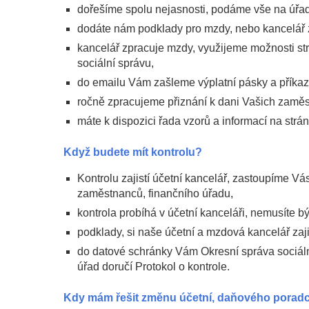
dořešíme spolu nejasnosti, podáme vše na úřad
dodáte nám podklady pro mzdy, nebo kancelář 
kancelář zpracuje mzdy, využijeme možnosti st
sociální správu,
do emailu Vám zašleme výplatní pásky a příka
ročně zpracujeme přiznání k dani Vašich zam
máte k dispozici řada vzorů a informací na str
Když budete mít kontrolu?
Kontrolu zajistí účetní kancelář, zastoupíme V
zaměstnanců, finančního úřadu,
kontrola probíhá v účetní kanceláři, nemusíte bý
podklady, si naše účetní a mzdová kancelář zaji
do datové schránky Vám Okresní správa sociální
úřad doručí Protokol o kontrole.
Kdy mám řešit změnu účetní, daňového porad